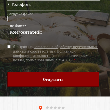
Загрузка файла:
не более: 1
Я выражаю
согласие на обработку персональных
данных
в соответствии с
Политикой
конфиденциальности
(согласно категориям и
целям, поименованным в п. 4.2.1):
*
Отправить